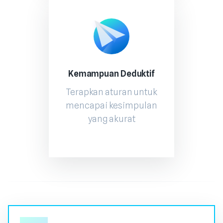
Kemampuan Deduktif
Terapkan aturan untuk
mencapai kesimpulan
yang akurat