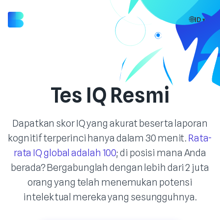
🌐
ID
▼
Tes IQ Resmi
Dapatkan skor IQ yang akurat beserta laporan
kognitif terperinci hanya dalam 30 menit.
Rata-
rata IQ global adalah 100
; di posisi mana Anda
berada? Bergabunglah dengan lebih dari 2 juta
orang yang telah menemukan potensi
intelektual mereka yang sesungguhnya.