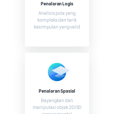
Penalaran Logis
Analisis pola yang
kompleks dan tarik
kesimpulan yang valid
Penalaran Spasial
Bayangkan dan
manipulasi objek 2D/3D