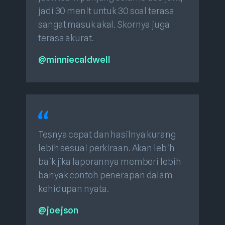
jadi 30 menit untuk 30 soal terasa
sangat masuk akal. Skornya juga
terasa akurat.
@minniecaldwell
Tesnya cepat dan hasilnya kurang
lebih sesuai perkiraan. Akan lebih
baik jika laporannya memberi lebih
banyak contoh penerapan dalam
kehidupan nyata.
@joejson