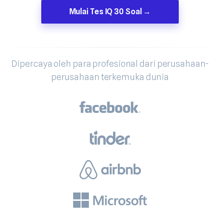
Mulai Tes IQ 30 Soal →
Dipercaya oleh para profesional dari perusahaan-
perusahaan terkemuka dunia