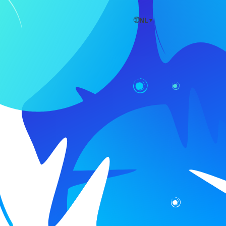
🌐
NL
▼