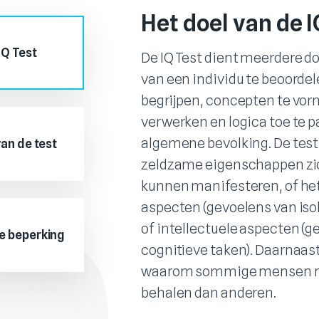
Het doel van de I
IQ Test
De IQ Test dient meerdere d
van een individu te beoordel
begrijpen, concepten te vor
verwerken en logica toe te 
algemene bevolking. De test 
van de test
zeldzame eigenschappen zi
kunnen manifesteren, of het
aspecten (gevoelens van is
of intellectuele aspecten (g
ke beperking
cognitieve taken). Daarnaast
waarom sommige mensen m
behalen dan anderen.