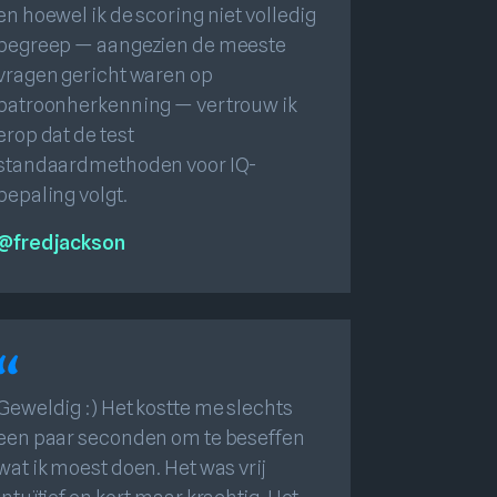
en hoewel ik de scoring niet volledig
begreep — aangezien de meeste
vragen gericht waren op
patroonherkenning — vertrouw ik
erop dat de test
standaardmethoden voor IQ-
bepaling volgt.
@fredjackson
Geweldig :) Het kostte me slechts
een paar seconden om te beseffen
wat ik moest doen. Het was vrij