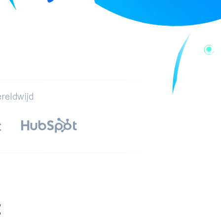
ereldwijd
t