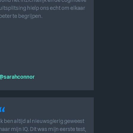
uitsplitsing hielp ons echt om elkaar
beter te begrijpen.
@sarahconnor
Ik ben altijd al nieuwsgierig geweest
naar mijn IQ. Dit was mijn eerste test,