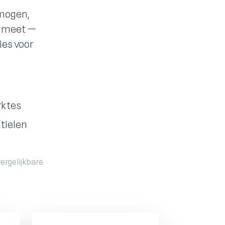
rmogen,
n meet —
ies voor
rktes
tielen
vergelijkbare