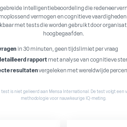
tgebreide intelligentiebeoordeling die redeneerve
moplossend vermogen en cognitieve vaardighede
jkbaar met tests die worden gebruikt door organisat
hoogbegaafden.
vragen
in 30 minuten, geen tijdslimiet per vraag
etailleerd rapport
met analyse van cognitieve ste
ecte resultaten
vergeleken met wereldwijde percen
 test is niet gelieerd aan Mensa International. De test volgt een 
methodologie voor nauwkeurige IQ-meting.