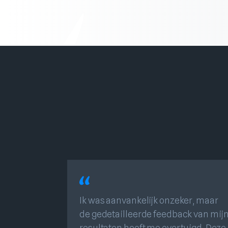
Ik was aanvankelijk onzeker, maar
de gedetailleerde feedback van mij
resultaten heeft me overtuigd. Deze