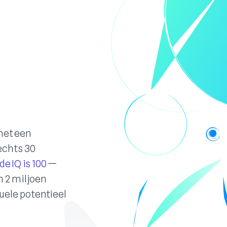
met een
lechts 30
e IQ is 100
—
n 2 miljoen
uele potentieel