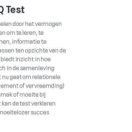
Q Test
oelen door het vermogen
en om te leren, te
men, informatie te
passen ten opzichte van de
biedt inzicht in hoe
ch in de samenleving
 nu gaat om relationele
olement of vervreemding)
emak of moeite bij
 kan de test verklaren
oeitelozer succes