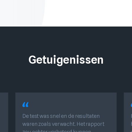
Getuigenissen
De test was snel en de resultaten
n
waren zoals verwacht. Het rapport
zou echter verbeterd kunnen