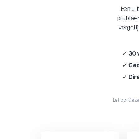
Een ui
problee
vergeli
✓
30 
✓
Ged
✓
Dir
Let op: Deze